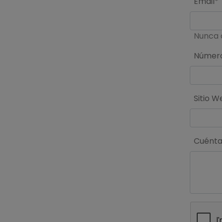
Email*
Nunca 
Número
Sitio W
Cuéntan