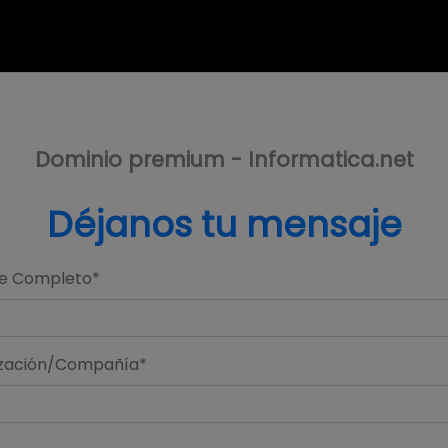
Dominio premium - Informatica.net
Déjanos tu mensaje
e Completo*
zación/Compañía*