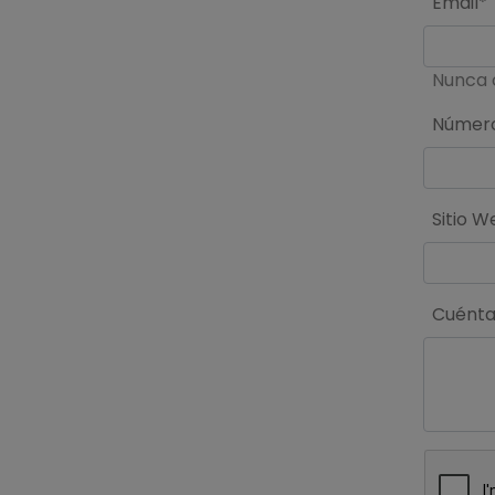
Email*
Nunca 
Número
Sitio W
Cuéntan