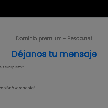
Dominio premium - Pesca.net
Déjanos tu mensaje
e Completo*
zación/Compañía*