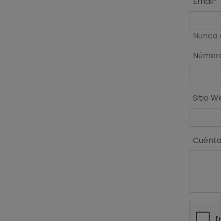
Email*
Nunca 
Número
Sitio W
Cuéntan