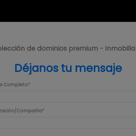
lección de dominios premium - Inmobilia
Déjanos tu mensaje
e Completo*
zación/Compañía*