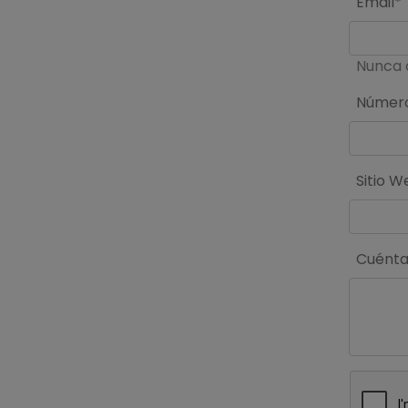
Email*
Nunca 
Número
Sitio W
Cuéntan