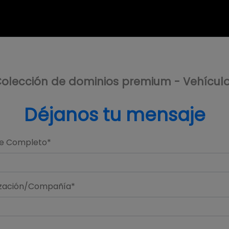
olección de dominios premium - Vehícul
Déjanos tu mensaje
e Completo*
zación/Compañía*