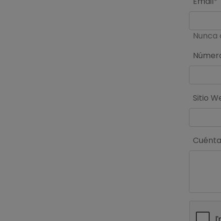
Email*
Nunca 
Número
Sitio W
Cuéntan